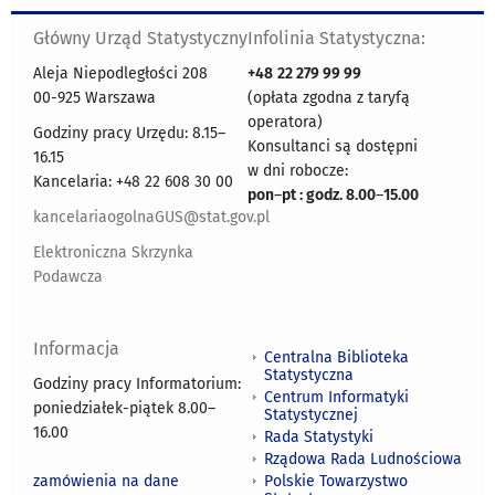
Główny Urząd Statystyczny
Infolinia Statystyczna:
Aleja Niepodległości 208
+48
22 279 99 99
00-925 Warszawa
(opłata zgodna z taryfą
operatora)
Godziny pracy Urzędu: 8.15–
Konsultanci są dostępni
16.15
w dni robocze:
Kancelaria: +48 22 608 30 00
pon
–
pt : godz. 8.00
–
15.00
kancelariaogolnaGUS@stat.gov.pl
Elektroniczna Skrzynka
Podawcza
Informacja
Centralna Biblioteka
Statystyczna
Godziny pracy Informatorium:
Centrum Informatyki
poniedziałek-piątek 8.00
–
Statystycznej
16.00
Rada Statystyki
Rządowa Rada Ludnościowa
zamówienia na dane
Polskie Towarzystwo