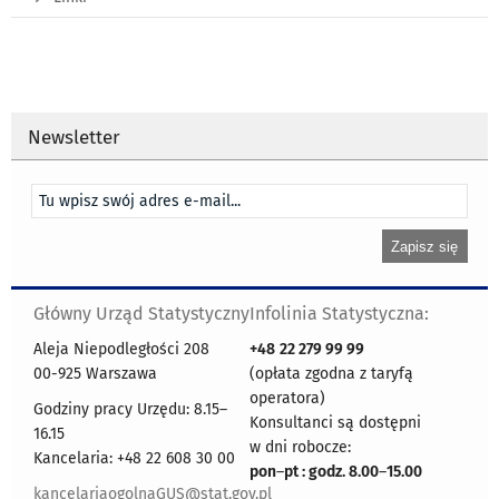
Newsletter
Główny Urząd Statystyczny
Infolinia Statystyczna:
Aleja Niepodległości 208
+48
22 279 99 99
00-925 Warszawa
(opłata zgodna z taryfą
operatora)
Godziny pracy Urzędu: 8.15–
Konsultanci są dostępni
16.15
w dni robocze:
Kancelaria: +48 22 608 30 00
pon
–
pt : godz. 8.00
–
15.00
kancelariaogolnaGUS@stat.gov.pl