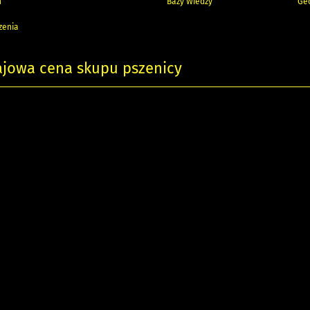
h
Bazy Wiedzy
Geo
zenia
ajowa cena skupu pszenicy