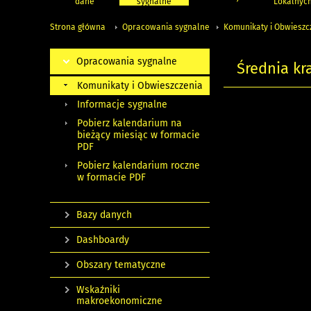
dane
sygnalne
Lokalnyc
Strona główna
Opracowania sygnalne
Komunikaty i Obwieszc
Opracowania sygnalne
Średnia kr
Komunikaty i Obwieszczenia
Informacje sygnalne
Pobierz kalendarium na
bieżący miesiąc w formacie
PDF
Pobierz kalendarium roczne
w formacie PDF
Bazy danych
Dashboardy
Obszary tematyczne
Wskaźniki
makroekonomiczne