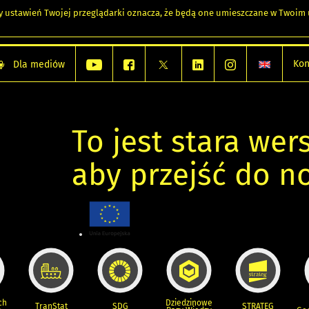
any ustawień Twojej przeglądarki oznacza, że będą one umieszczane w Twoi
Kon
Dla mediów
To jest stara wers
aby przejść do n
ch
Dziedzinowe
TranStat
SDG
STRATEG