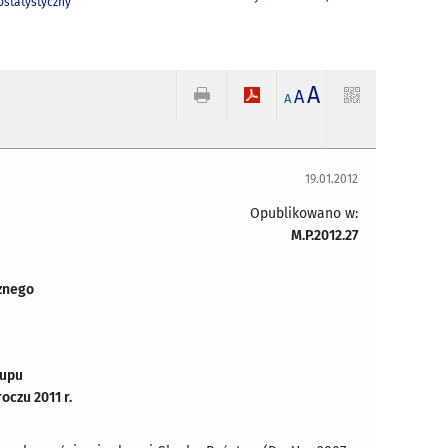
statystyczny
A
A
A
19.01.2012
Opublikowano w:
M.P.2012.27
znego
kupu
czu 2011 r.