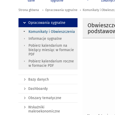
dane
sygnalne
Lokalnyc
Strona główna
Opracowania sygnalne
Komunikaty i Obwieszc
Opracowania sygnalne
Obwieszcz
podstawowy
Komunikaty i Obwieszczenia
Informacje sygnalne
Pobierz kalendarium na
bieżący miesiąc w formacie
PDF
Pobierz kalendarium roczne
w formacie PDF
Bazy danych
Dashboardy
Obszary tematyczne
Wskaźniki
makroekonomiczne