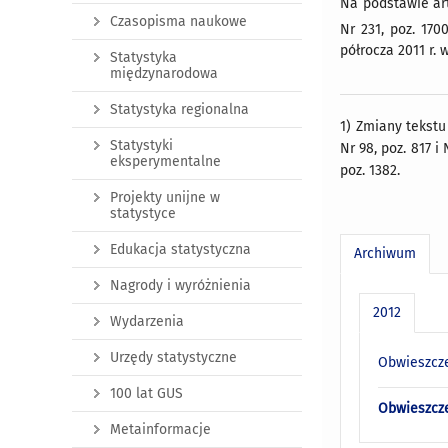
Na podstawie art
Czasopisma naukowe
Nr 231, poz. 170
półrocza 2011 r. 
Statystyka
międzynarodowa
Statystyka regionalna
1) Zmiany tekstu 
Statystyki
Nr 98, poz. 817 i 
eksperymentalne
poz. 1382.
Projekty unijne w
statystyce
Edukacja statystyczna
Archiwum
Nagrody i wyróżnienia
2012
Wydarzenia
Urzędy statystyczne
Obwieszcze
100 lat GUS
Obwieszcze
Metainformacje