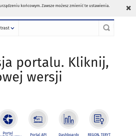
m urządzeniu końcowym. Zawsze możesz zmienić te ustawienia.
trast
ja portalu. Kliknij,
owej wersji
Portal
Portal API
Dashboardy
REGON, TERYT