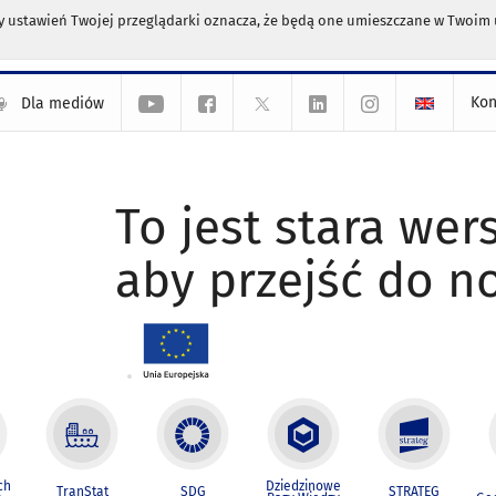
any ustawień Twojej przeglądarki oznacza, że będą one umieszczane w Twoi
Kon
Dla mediów
To jest stara wers
aby przejść do n
ch
Dziedzinowe
TranStat
SDG
STRATEG