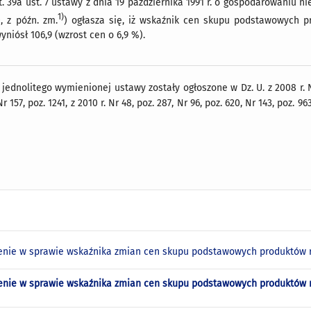
. 39a ust. 7 ustawy z dnia 19 października 1991 r. o gospodarowaniu n
1)
0, z późn. zm.
) ogłasza się, iż wskaźnik cen skupu podstawowych pr
wyniósł 106,9 (wzrost cen o 6,9 %).
jednolitego wymienionej ustawy zostały ogłoszone w Dz. U. z 2008 r. Nr 2
Nr 157, poz. 1241, z 2010 r. Nr 48, poz. 287, Nr 96, poz. 620, Nr 143, poz. 96
nie w sprawie wskaźnika zmian cen skupu podstawowych produktów rol
nie w sprawie wskaźnika zmian cen skupu podstawowych produktów rol