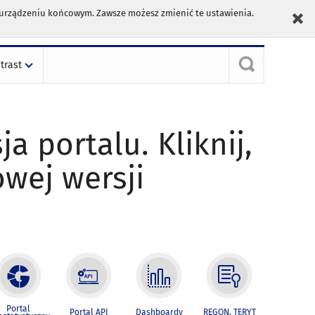
m urządzeniu końcowym. Zawsze możesz zmienić te ustawienia.
trast
ja portalu. Kliknij,
owej wersji
Portal
Portal API
Dashboardy
REGON, TERYT