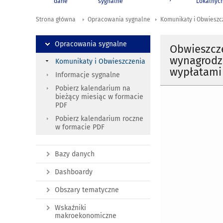
dane
sygnalne
Lokalnyc
Strona główna
Opracowania sygnalne
Komunikaty i Obwieszc
Opracowania sygnalne
Obwieszcz
wynagrodze
Komunikaty i Obwieszczenia
wypłatami 
Informacje sygnalne
Pobierz kalendarium na
bieżący miesiąc w formacie
PDF
Pobierz kalendarium roczne
w formacie PDF
Bazy danych
Dashboardy
Obszary tematyczne
Wskaźniki
makroekonomiczne