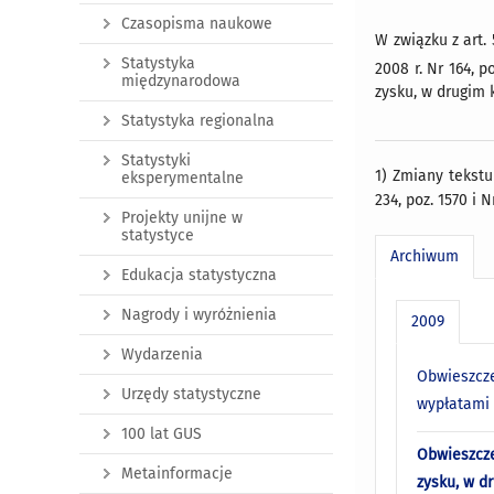
Czasopisma naukowe
W związku z art.
Statystyka
2008 r. Nr 164, po
międzynarodowa
zysku, w drugim k
Statystyka regionalna
Statystyki
1) Zmiany tekstu
eksperymentalne
234, poz. 1570 i N
Projekty unijne w
statystyce
Archiwum
Edukacja statystyczna
Nagrody i wyróżnienia
2009
Wydarzenia
Obwieszcze
Urzędy statystyczne
wypłatami 
100 lat GUS
Obwieszcze
Metainformacje
zysku, w d