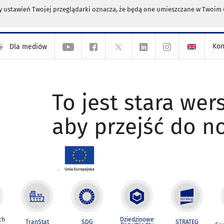
any ustawień Twojej przeglądarki oznacza, że będą one umieszczane w Twoi
Kon
Dla mediów
To jest stara wers
aby przejść do n
ch
Dziedzinowe
TranStat
SDG
STRATEG