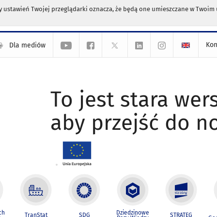
any ustawień Twojej przeglądarki oznacza, że będą one umieszczane w Twoi
Kon
Dla mediów
To jest stara wers
aby przejść do n
ch
Dziedzinowe
TranStat
SDG
STRATEG