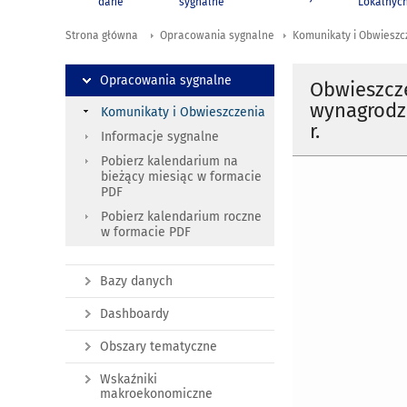
dane
sygnalne
Lokalnyc
Strona główna
Opracowania sygnalne
Komunikaty i Obwieszc
Opracowania sygnalne
Obwieszcz
wynagrodze
Komunikaty i Obwieszczenia
r.
Informacje sygnalne
Pobierz kalendarium na
bieżący miesiąc w formacie
PDF
Pobierz kalendarium roczne
w formacie PDF
Bazy danych
Dashboardy
Obszary tematyczne
Wskaźniki
makroekonomiczne