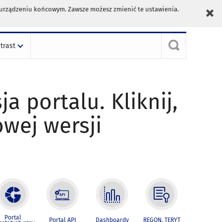
m urządzeniu końcowym. Zawsze możesz zmienić te ustawienia.
trast
ja portalu. Kliknij,
owej wersji
Portal
Portal API
Dashboardy
REGON, TERYT