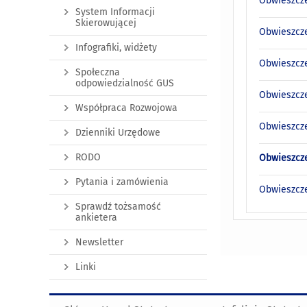
Obwieszcze
System Informacji
Skierowującej
Obwieszcze
Infografiki, widżety
Obwieszcze
Społeczna
odpowiedzialność GUS
Obwieszcze
Współpraca Rozwojowa
Obwieszcze
Dzienniki Urzędowe
RODO
Obwieszcze
Pytania i zamówienia
Obwieszcze
Sprawdź tożsamość
ankietera
Newsletter
Linki