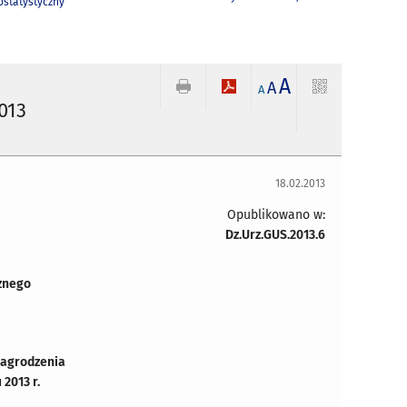
statystyczny
A
A
A
013
18.02.2013
Opublikowano w:
Dz.Urz.GUS.2013.6
znego
nagrodzenia
2013 r.