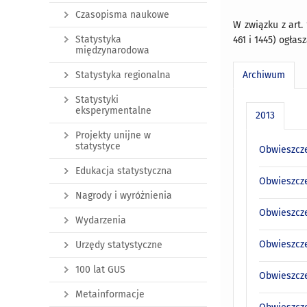
Czasopisma naukowe
W związku z art.
Statystyka
461 i 1445) ogłas
międzynarodowa
Archiwum
Statystyka regionalna
Statystyki
eksperymentalne
2013
Projekty unijne w
statystyce
Obwieszcze
Edukacja statystyczna
Obwieszcze
Nagrody i wyróżnienia
Obwieszcze
Wydarzenia
Obwieszcze
Urzędy statystyczne
100 lat GUS
Obwieszcze
Metainformacje