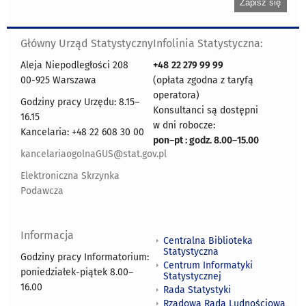
Główny Urząd Statystyczny
Infolinia Statystyczna:
Aleja Niepodległości 208
+48
22 279 99 99
00-925 Warszawa
(opłata zgodna z taryfą
operatora)
Godziny pracy Urzędu: 8.15–
Konsultanci są dostępni
16.15
w dni robocze:
Kancelaria: +48 22 608 30 00
pon
–
pt : godz. 8.00
–
15.00
kancelariaogolnaGUS@stat.gov.pl
Elektroniczna Skrzynka
Podawcza
Informacja
Centralna Biblioteka
Statystyczna
Godziny pracy Informatorium:
Centrum Informatyki
poniedziałek-piątek 8.00
–
Statystycznej
16.00
Rada Statystyki
Rządowa Rada Ludnościowa