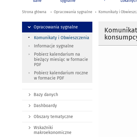
dane
sygnalne
Lokalnyc
Strona główna
Opracowania sygnalne
Komunikaty i Obwieszc
Opracowania sygnalne
Komunikat
konsumpcyj
Komunikaty i Obwieszczenia
Informacje sygnalne
Pobierz kalendarium na
bieżący miesiąc w formacie
PDF
Pobierz kalendarium roczne
w formacie PDF
Bazy danych
Dashboardy
Obszary tematyczne
Wskaźniki
makroekonomiczne