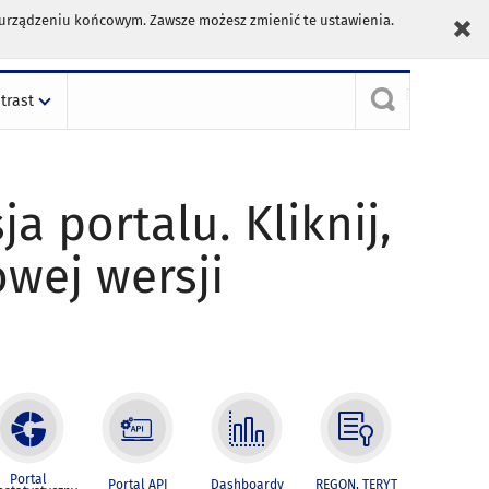
m urządzeniu końcowym. Zawsze możesz zmienić te ustawienia.
trast
ja portalu. Kliknij,
owej wersji
Portal
Portal API
Dashboardy
REGON, TERYT