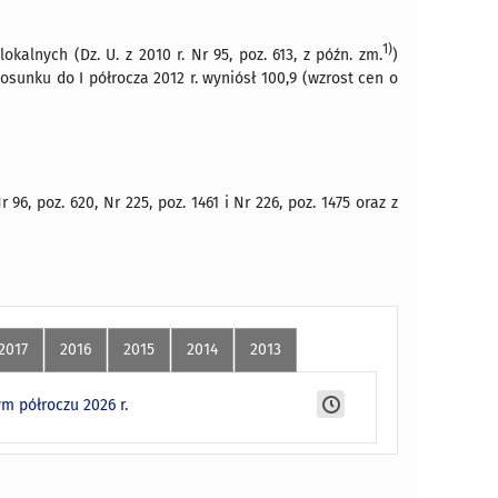
1)
kalnych (Dz. U. z 2010 r. Nr 95, poz. 613, z późn. zm.
)
osunku do I półrocza 2012 r. wyniósł 100,9 (wzrost cen o
6, poz. 620, Nr 225, poz. 1461 i Nr 226, poz. 1475 oraz z
2017
2016
2015
2014
2013
 półroczu 2026 r.