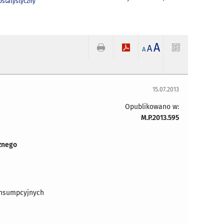
statystyczny
A
A
A
15.07.2013
Opublikowano w:
M.P.2013.595
znego
onsumpcyjnych