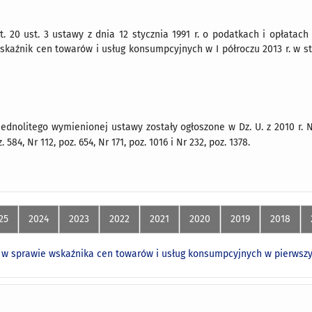
. 20 ust. 3 ustawy z dnia 12 stycznia 1991 r. o podatkach i opłatach lo
wskaźnik cen towarów i usług konsumpcyjnych w I półroczu 2013 r. w st
ednolitego wymienionej ustawy zostały ogłoszone w Dz. U. z 2010 r. Nr 9
z. 584, Nr 112, poz. 654, Nr 171, poz. 1016 i Nr 232, poz. 1378.
25
2024
2023
2022
2021
2020
2019
2018
w sprawie wskaźnika cen towarów i usług konsumpcyjnych w pierwszym