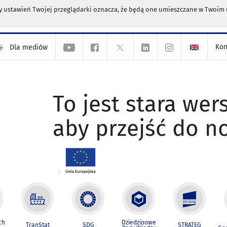
any ustawień Twojej przeglądarki oznacza, że będą one umieszczane w Twoi
Kon
Dla mediów
To jest stara wers
aby przejść do n
ch
Dziedzinowe
TranStat
SDG
STRATEG