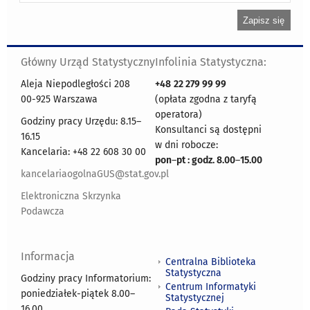
Główny Urząd Statystyczny
Infolinia Statystyczna:
Aleja Niepodległości 208
+48
22 279 99 99
00-925 Warszawa
(opłata zgodna z taryfą
operatora)
Godziny pracy Urzędu: 8.15–
Konsultanci są dostępni
16.15
w dni robocze:
Kancelaria: +48 22 608 30 00
pon
–
pt : godz. 8.00
–
15.00
kancelariaogolnaGUS@stat.gov.pl
Elektroniczna Skrzynka
Podawcza
Informacja
Centralna Biblioteka
Statystyczna
Godziny pracy Informatorium:
Centrum Informatyki
poniedziałek-piątek 8.00
–
Statystycznej
16.00