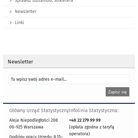
Sprawdź tożsamość ankietera
Newsletter
Linki
Newsletter
Główny Urząd Statystyczny
Infolinia Statystyczna:
Aleja Niepodległości 208
+48
22 279 99 99
00-925 Warszawa
(opłata zgodna z taryfą
operatora)
Godziny pracy Urzędu: 8.15–