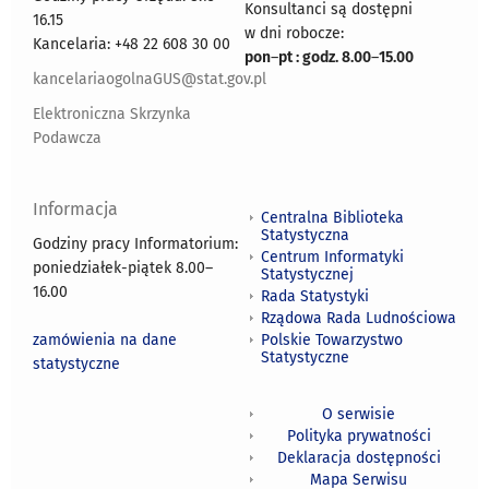
Konsultanci są dostępni
16.15
w dni robocze:
Kancelaria: +48 22 608 30 00
pon
–
pt : godz. 8.00
–
15.00
kancelariaogolnaGUS@stat.gov.pl
Elektroniczna Skrzynka
Podawcza
Informacja
Centralna Biblioteka
Statystyczna
Godziny pracy Informatorium:
Centrum Informatyki
poniedziałek-piątek 8.00
–
Statystycznej
16.00
Rada Statystyki
Rządowa Rada Ludnościowa
zamówienia na dane
Polskie Towarzystwo
Statystyczne
statystyczne
O serwisie
Polityka prywatności
Deklaracja dostępności
Mapa Serwisu