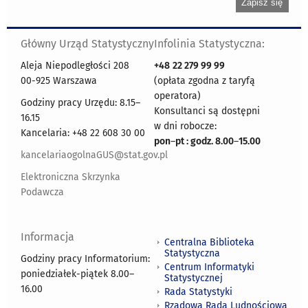
Główny Urząd Statystyczny
Infolinia Statystyczna:
Aleja Niepodległości 208
+48
22 279 99 99
00-925 Warszawa
(opłata zgodna z taryfą
operatora)
Godziny pracy Urzędu: 8.15–
Konsultanci są dostępni
16.15
w dni robocze:
Kancelaria: +48 22 608 30 00
pon
–
pt : godz. 8.00
–
15.00
kancelariaogolnaGUS@stat.gov.pl
Elektroniczna Skrzynka
Podawcza
Informacja
Centralna Biblioteka
Statystyczna
Godziny pracy Informatorium:
Centrum Informatyki
poniedziałek-piątek 8.00
–
Statystycznej
16.00
Rada Statystyki
Rządowa Rada Ludnościowa