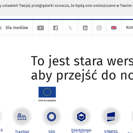
any ustawień Twojej przeglądarki oznacza, że będą one umieszczane w Twoi
Kon
Dla mediów
To jest stara wers
aby przejść do n
ch
Dziedzinowe
TranStat
SDG
STRATEG