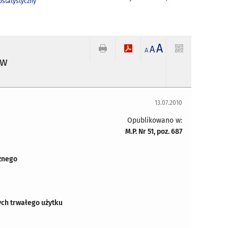
statystyczny
A
A
A
 w
13.07.2010
Opublikowano w:
M.P. Nr 51, poz. 687
znego
ch trwałego użytku