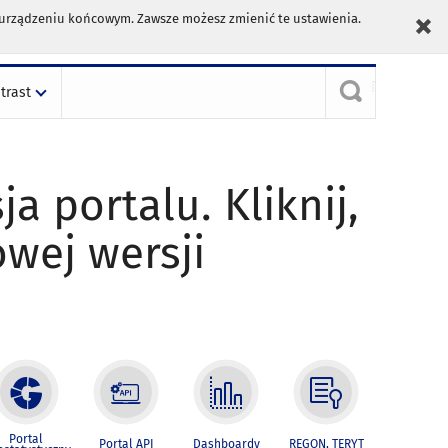
m urządzeniu końcowym. Zawsze możesz zmienić te ustawienia.
trast
ja portalu. Kliknij,
owej wersji
Portal
Portal API
Dashboardy
REGON, TERYT