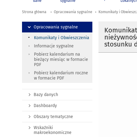
dane
sygnalne
Lokalnyc
Strona główna
Opracowania sygnalne
Komunikaty i Obwieszc
Opracowania sygnalne
Komunikat
nieżywnośc
Komunikaty i Obwieszczenia
stosunku d
Informacje sygnalne
Pobierz kalendarium na
bieżący miesiąc w formacie
PDF
Pobierz kalendarium roczne
w formacie PDF
Bazy danych
Dashboardy
Obszary tematyczne
Wskaźniki
makroekonomiczne