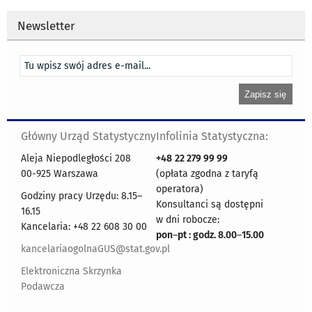
Newsletter
Główny Urząd Statystyczny
Infolinia Statystyczna:
Aleja Niepodległości 208
+48
22 279 99 99
00-925 Warszawa
(opłata zgodna z taryfą
operatora)
Godziny pracy Urzędu: 8.15–
Konsultanci są dostępni
16.15
w dni robocze:
Kancelaria: +48 22 608 30 00
pon
–
pt : godz. 8.00
–
15.00
kancelariaogolnaGUS@stat.gov.pl
Elektroniczna Skrzynka
Podawcza