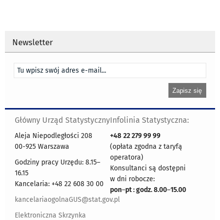
Newsletter
Główny Urząd Statystyczny
Infolinia Statystyczna:
Aleja Niepodległości 208
+48
22 279 99 99
00-925 Warszawa
(opłata zgodna z taryfą
operatora)
Godziny pracy Urzędu: 8.15–
Konsultanci są dostępni
16.15
w dni robocze:
Kancelaria: +48 22 608 30 00
pon
–
pt : godz. 8.00
–
15.00
kancelariaogolnaGUS@stat.gov.pl
Elektroniczna Skrzynka