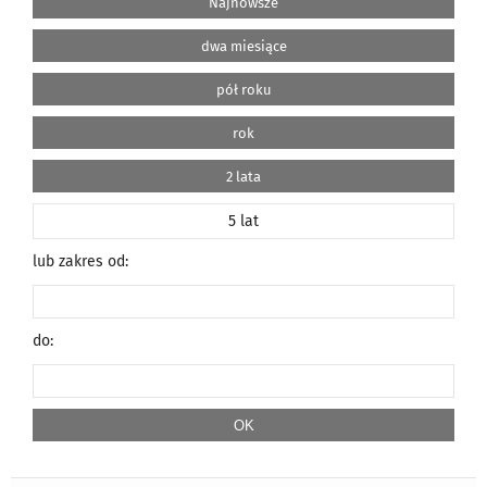
Najnowsze
dwa miesiące
pół roku
rok
2 lata
5 lat
lub zakres od:
do: