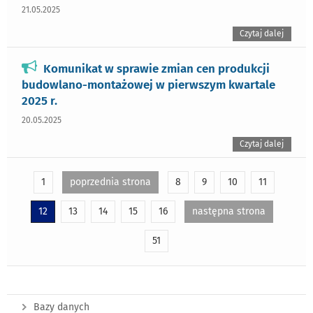
21.05.2025
Czytaj dalej
Komunikat w sprawie zmian cen produkcji
budowlano-montażowej w pierwszym kwartale
2025 r.
20.05.2025
Czytaj dalej
1
poprzednia strona
8
9
10
11
12
13
14
15
16
następna strona
51
Bazy danych