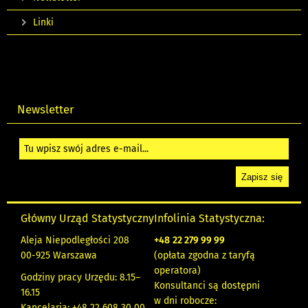
Linki
Newsletter
Główny Urząd Statystyczny
Infolinia Statystyczna:
Aleja Niepodległości 208
+48
22 279 99 99
00-925 Warszawa
(opłata zgodna z taryfą
operatora)
Godziny pracy Urzędu: 8.15–
Konsultanci są dostępni
16.15
w dni robocze:
Kancelaria: +48 22 608 30 00