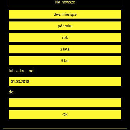
Najnowsze
dwa miesiące
pół roku
rok
2 lata
5 lat
lub zakres od:
do: