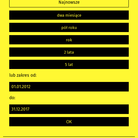
Najnowsze
dwa miesiące
pół roku
rok
2 lata
5 lat
lub zakres od:
do: