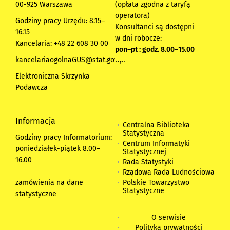
00-925 Warszawa
(opłata zgodna z taryfą
operatora)
Godziny pracy Urzędu: 8.15–
Konsultanci są dostępni
16.15
w dni robocze:
Kancelaria: +48 22 608 30 00
pon
–
pt : godz. 8.00
–
15.00
kancelariaogolnaGUS@stat.gov.pl
Elektroniczna Skrzynka
Podawcza
Informacja
Centralna Biblioteka
Statystyczna
Godziny pracy Informatorium:
Centrum Informatyki
poniedziałek-piątek 8.00
–
Statystycznej
16.00
Rada Statystyki
Rządowa Rada Ludnościowa
zamówienia na dane
Polskie Towarzystwo
Statystyczne
statystyczne
O serwisie
Polityka prywatności