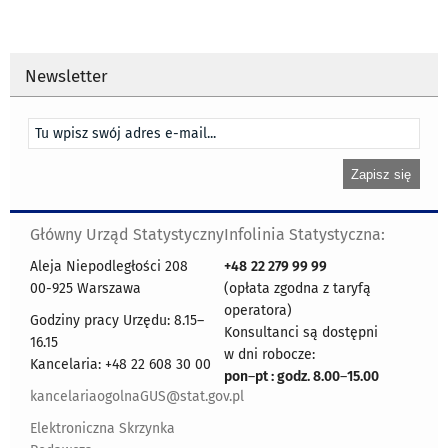
Newsletter
Główny Urząd Statystyczny
Infolinia Statystyczna:
Aleja Niepodległości 208
+48
22 279 99 99
00-925 Warszawa
(opłata zgodna z taryfą
operatora)
Godziny pracy Urzędu: 8.15–
Konsultanci są dostępni
16.15
w dni robocze:
Kancelaria: +48 22 608 30 00
pon
–
pt : godz. 8.00
–
15.00
kancelariaogolnaGUS@stat.gov.pl
Elektroniczna Skrzynka