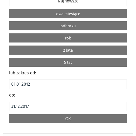
Najnowsze
dwa miesiące
pół roku
rok
2 lata
5 lat
lub zakres od:
do: