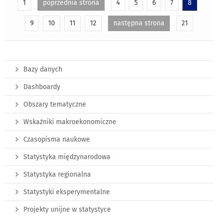
1
poprzednia strona
4
5
6
7
8
9
10
11
12
następna strona
21
Bazy danych
Dashboardy
Obszary tematyczne
Wskaźniki makroekonomiczne
Czasopisma naukowe
Statystyka międzynarodowa
Statystyka regionalna
Statystyki eksperymentalne
Projekty unijne w statystyce