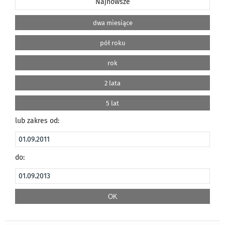
Najnowsze
dwa miesiące
pół roku
rok
2 lata
5 lat
lub zakres od:
do: