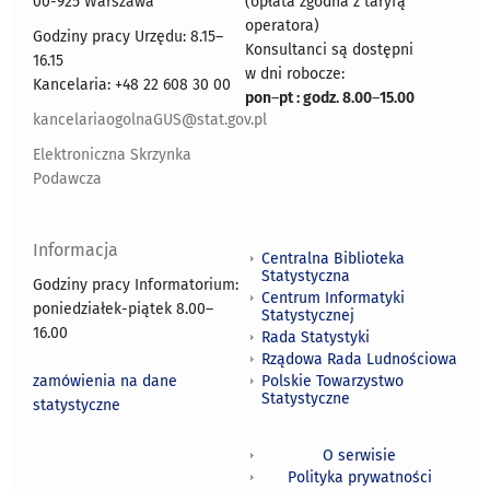
00-925 Warszawa
(opłata zgodna z taryfą
operatora)
Godziny pracy Urzędu: 8.15–
Konsultanci są dostępni
16.15
w dni robocze:
Kancelaria: +48 22 608 30 00
pon
–
pt : godz. 8.00
–
15.00
kancelariaogolnaGUS@stat.gov.pl
Elektroniczna Skrzynka
Podawcza
Informacja
Centralna Biblioteka
Statystyczna
Godziny pracy Informatorium:
Centrum Informatyki
poniedziałek-piątek 8.00
–
Statystycznej
16.00
Rada Statystyki
Rządowa Rada Ludnościowa
zamówienia na dane
Polskie Towarzystwo
Statystyczne
statystyczne
O serwisie
Polityka prywatności