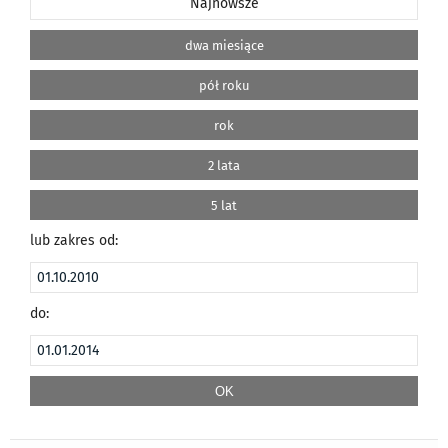
Najnowsze
dwa miesiące
pół roku
rok
2 lata
5 lat
lub zakres od:
do: