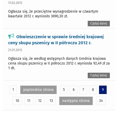
11.02.2013
Ogłasza się, że przeciętne wynagrodzenie w czwartym
kwartale 2012 r. wyniosło 3690,30 zł.
Czytaj dalej
Obwieszczenie w sprawie średniej krajowej
ceny skupu pszenicy w II półroczu 2012 r.
21.01.2013
Ogłasza się, że według wstępnych danych średnia krajowa
cena skupu pszenicy w II półroczu 2012 r. wyniosła 92,49 zł za
1 dt.
Czytaj dalej
1
poprzednia strona
5
6
7
8
9
10
11
12
13
następna strona
34