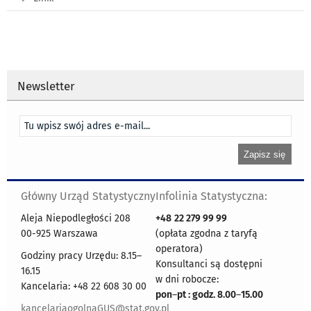
Newsletter
Główny Urząd Statystyczny
Infolinia Statystyczna:
Aleja Niepodległości 208
+48
22 279 99 99
00-925 Warszawa
(opłata zgodna z taryfą
operatora)
Godziny pracy Urzędu: 8.15–
Konsultanci są dostępni
16.15
w dni robocze:
Kancelaria: +48 22 608 30 00
pon
–
pt : godz. 8.00
–
15.00
kancelariaogolnaGUS@stat.gov.pl