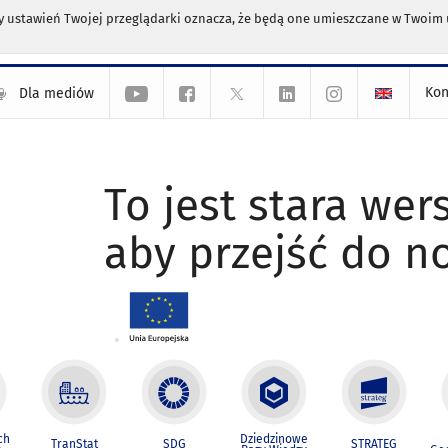
any ustawień Twojej przeglądarki oznacza, że będą one umieszczane w Twoi
Kon
Dla mediów
To jest stara wers
aby przejść do n
ch
Dziedzinowe
TranStat
SDG
STRATEG