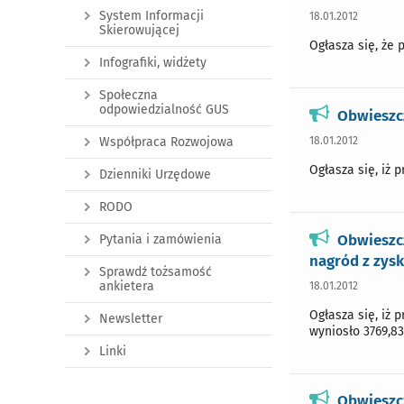
System Informacji
18.01.2012
Skierowującej
Ogłasza się, że 
Infografiki, widżety
Społeczna
odpowiedzialność GUS
Obwieszcz
18.01.2012
Współpraca Rozwojowa
Ogłasza się, iż 
Dzienniki Urzędowe
RODO
Obwieszc
Pytania i zamówienia
nagród z zysk
Sprawdź tożsamość
ankietera
18.01.2012
Ogłasza się, iż 
Newsletter
wyniosło 3769,83 
Linki
Obwieszcz