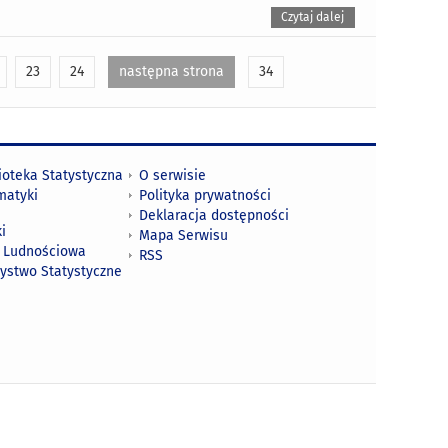
Czytaj dalej
23
24
następna strona
34
ioteka Statystyczna
O serwisie
matyki
Polityka prywatności
Deklaracja dostępności
i
Mapa Serwisu
 Ludnościowa
RSS
zystwo Statystyczne