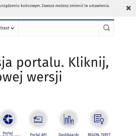
m urządzeniu końcowym. Zawsze możesz zmienić te ustawienia.
trast
ja portalu. Kliknij,
owej wersji
Portal
Portal API
Dashboardy
REGON, TERYT