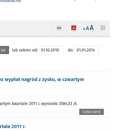
statystyczny
A
A
A
lub zakres od:
do:
 lat
z wypłat nagród z zysku, w czwartym
rtym kwartale 2011 r. wyniosło 3584,53 zł.
Czytaj dalej
ale 2011 r.