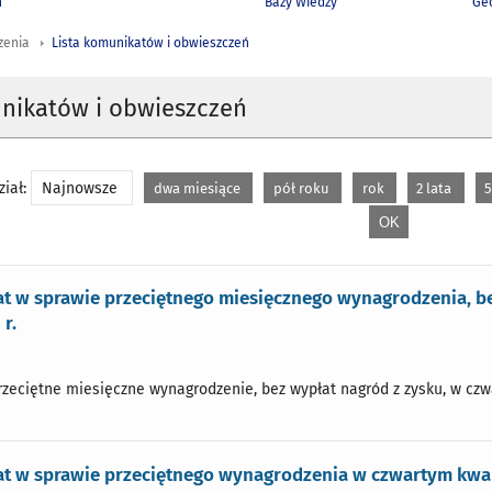
h
Bazy Wiedzy
Geo
zenia
Lista komunikatów i obwieszczeń
unikatów i obwieszczeń
iał:
Najnowsze
dwa miesiące
pół roku
rok
2 lata
5
t w sprawie przeciętnego miesięcznego wynagrodzenia, be
r.
przeciętne miesięczne wynagrodzenie, bez wypłat nagród z zysku, w czwa
t w sprawie przeciętnego wynagrodzenia w czwartym kwart