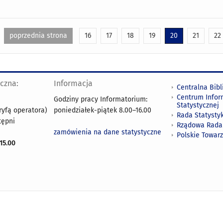
poprzednia strona
16
17
18
19
20
21
22
yczna:
Informacja
Centralna Bibl
Centrum Infor
Godziny pracy Informatorium:
Statystycznej
ryfą operatora)
poniedziałek-piątek 8.00
–
16.00
Rada Statystyk
tępni
Rządowa Rada
zamówienia na dane statystyczne
Polskie Towar
15.00