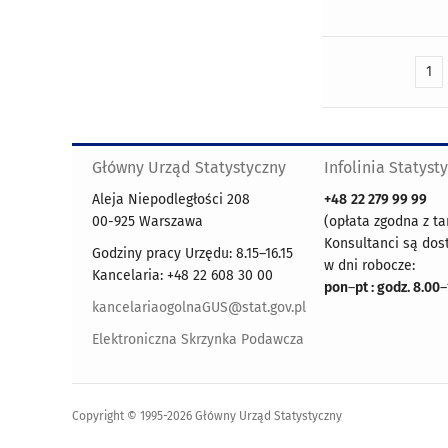
1
Główny Urząd Statystyczny
Infolinia Statyst
Aleja Niepodległości 208
+48
22 279 99 99
00-925 Warszawa
(opłata zgodna z ta
Konsultanci są dos
Godziny pracy Urzędu: 8.15–16.15
w dni robocze:
Kancelaria: +48 22 608 30 00
pon
–
pt : godz. 8.00
–
kancelariaogolnaGUS@stat.gov.pl
Elektroniczna Skrzynka Podawcza
Copyright © 1995-2026 Główny Urząd Statystyczny