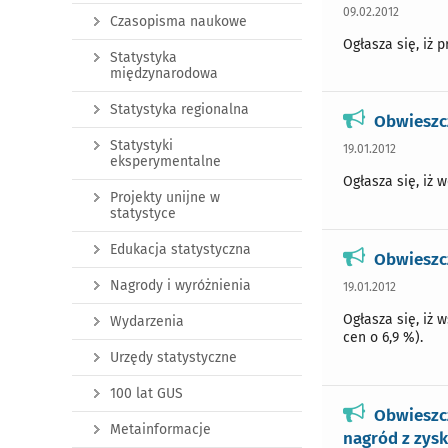
09.02.2012
Czasopisma naukowe
Ogłasza się, iż 
Statystyka
międzynarodowa
Statystyka regionalna
Obwieszcz
Statystyki
19.01.2012
eksperymentalne
Ogłasza się, iż 
Projekty unijne w
statystyce
Edukacja statystyczna
Obwieszc
Nagrody i wyróżnienia
19.01.2012
Ogłasza się, iż 
Wydarzenia
cen o 6,9 %).
Urzędy statystyczne
100 lat GUS
Obwieszc
Metainformacje
nagród z zysk