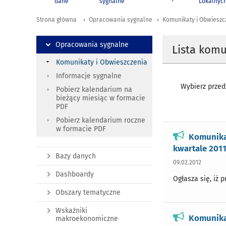
dane
sygnalne
Lokalnyc
Strona główna
Opracowania sygnalne
Komunikaty i Obwieszc
Opracowania sygnalne
Lista kom
Komunikaty i Obwieszczenia
Informacje sygnalne
Wybierz przedz
Pobierz kalendarium na
bieżący miesiąc w formacie
PDF
Pobierz kalendarium roczne
w formacie PDF
Komunika
kwartale 2011 
Bazy danych
09.02.2012
Dashboardy
Ogłasza się, iż 
Obszary tematyczne
Wskaźniki
Komunika
makroekonomiczne