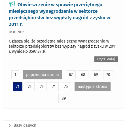
Obwieszczenie w sprawie przeciętnego
miesięcznego wynagrodzenia w sektorze
przedsiębiorstw bez wypłaty nagród z zysku w
2011 r.
18.01.2012
Ogłasza się, że przeciętne miesięczne wynagrodzenie w
sektorze przedsiębiorstw bez wypłaty nagród z zysku w 2011
r. wyniosło 3597,87 zł.
Czytaj dalej
1
poprzednia strona
67
68
69
70
71
72
73
74
75
następna strona
89
Bazy danych