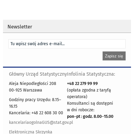
Newsletter
Główny Urząd Statystyczny
Infolinia Statystyczna:
Aleja Niepodległości 208
+48
22 279 99 99
00-925 Warszawa
(opłata zgodna z taryfą
operatora)
Godziny pracy Urzędu: 8.15–
Konsultanci są dostępni
16.15
w dni robocze:
Kancelaria: +48 22 608 30 00
pon
–
pt : godz. 8.00
–
15.00
kancelariaogolnaGUS@stat.gov.pl
Elektroniczna Skrzynka