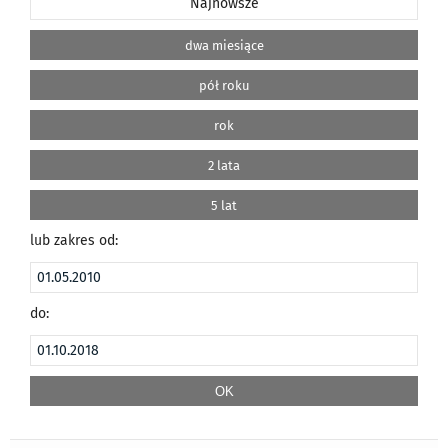
Najnowsze
dwa miesiące
pół roku
rok
2 lata
5 lat
lub zakres od:
do: