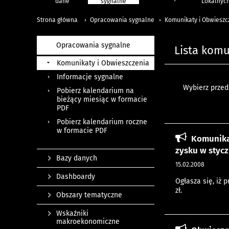
dane
sygnalne
Lokalnyc
Strona główna
Opracowania sygnalne
Komunikaty i Obwieszc
Opracowania sygnalne
Lista kom
Komunikaty i Obwieszczenia
Informacje sygnalne
Wybierz przedz
Pobierz kalendarium na
bieżący miesiąc w formacie
PDF
Pobierz kalendarium roczne
w formacie PDF
Komunika
zysku w stycz
Bazy danych
15.02.2008
Dashboardy
Ogłasza się, iż 
zł.
Obszary tematyczne
Wskaźniki
makroekonomiczne