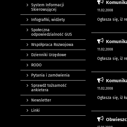
Komunikat
System Informacji
Skierowującej
11.02.2008
Ogłasza się, iż 
Infografiki, widżety
Społeczna
odpowiedzialność GUS
Komunikat
Współpraca Rozwojowa
11.02.2008
Dzienniki Urzędowe
Ogłasza się, iż 
RODO
Pytania i zamówienia
Komunika
Sprawdź tożsamość
11.02.2008
ankietera
Ogłasza się, iż 
Newsletter
Linki
Obwieszcz