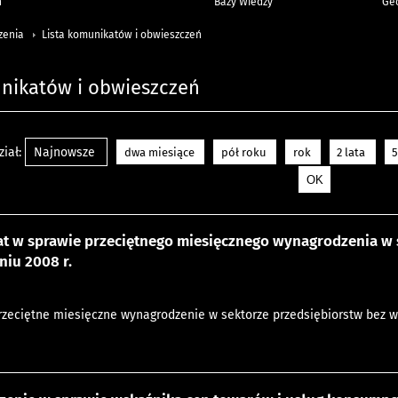
h
Bazy Wiedzy
Geo
zenia
Lista komunikatów i obwieszczeń
unikatów i obwieszczeń
iał:
Najnowsze
dwa miesiące
pół roku
rok
2 lata
5
t w sprawie przeciętnego miesięcznego wynagrodzenia w s
niu 2008 r.
przeciętne miesięczne wynagrodzenie w sektorze przedsiębiorstw bez wy