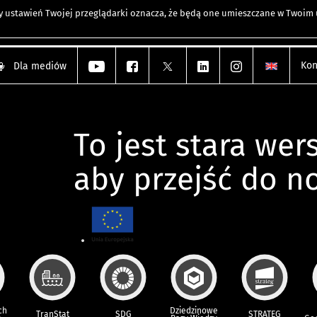
any ustawień Twojej przeglądarki oznacza, że będą one umieszczane w Twoi
Kon
Dla mediów
To jest stara wers
aby przejść do n
ch
Dziedzinowe
TranStat
SDG
STRATEG