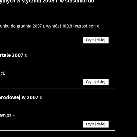
jnych w styczniu 2008 r. w stosunku do
unku do grudnia 2007 r. wyniósł 100,8 (wzrost cen o
Czytaj dalej
ale 2007 r.
zł.
Czytaj dalej
rodowej w 2007 r.
91,03 zł.
Czytaj dalej