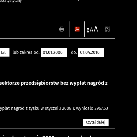
statystyczny
A
A
A
lub zakres od:
do:
 lat
ektorze przedsiębiorstw bez wypłat nagród z
płat nagród z zysku w styczniu 2008 r. wyniosło 2967,53
Czytaj dalej