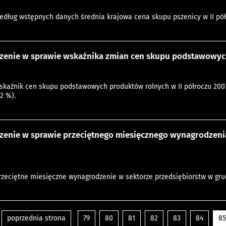
według wstępnych danych średnia krajowa cena skupu pszenicy w II półroc
zenie w sprawie wskaźnika zmian cen skupu podstawowych 
wskaźnik cen skupu podstawowych produktów rolnych w II półroczu 2007 r
,2 %).
zenie w sprawie przeciętnego miesięcznego wynagrodzenia
przeciętne miesięczne wynagrodzenie w sektorze przedsiębiorstw w grudn
poprzednia strona
79
80
81
82
83
84
85