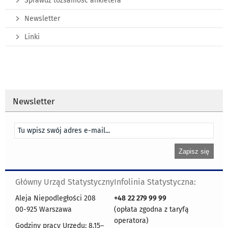
Sprawdź tożsamość ankietera
Newsletter
Linki
Newsletter
Główny Urząd Statystyczny
Infolinia Statystyczna:
Aleja Niepodległości 208
+48
22 279 99 99
00-925 Warszawa
(opłata zgodna z taryfą
operatora)
Godziny pracy Urzędu: 8.15–