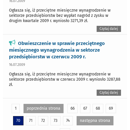
16.07.2009
Ogłasza się, iż przeciętne miesięczne wynagrodzenie w
sektorze przedsiębiorstw bez wypłat nagród z zysku w
drugim kwartale 2009 r. wyniosło 3271,39 zł.
Czytaj dalej
Obwieszczenie w sprawie przeciętnego
miesięcznego wynagrodzenia w sektorze
przedsiębiorstw w czerwcu 2009 r.
16.07.2009
Ogłasza się, iż przeciętne miesięczne wynagrodzenie w
sektorze przedsiębiorstw w czerwcu 2009 r. wyniosło 3287,88
zł.
Czytaj dalej
1
poprzednia strona
66
67
68
69
70
71
72
73
74
następna strona