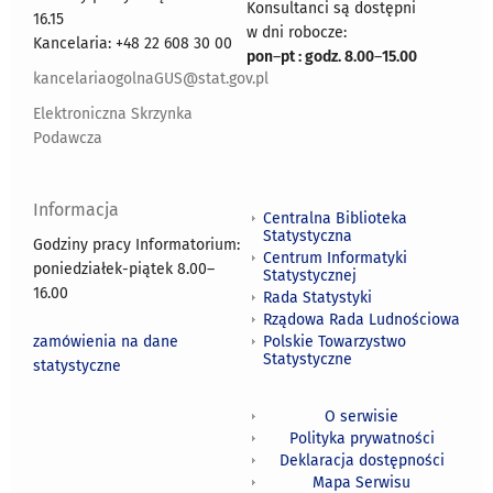
Konsultanci są dostępni
16.15
w dni robocze:
Kancelaria: +48 22 608 30 00
pon
–
pt : godz. 8.00
–
15.00
kancelariaogolnaGUS@stat.gov.pl
Elektroniczna Skrzynka
Podawcza
Informacja
Centralna Biblioteka
Statystyczna
Godziny pracy Informatorium:
Centrum Informatyki
poniedziałek-piątek 8.00
–
Statystycznej
16.00
Rada Statystyki
Rządowa Rada Ludnościowa
zamówienia na dane
Polskie Towarzystwo
Statystyczne
statystyczne
O serwisie
Polityka prywatności
Deklaracja dostępności
Mapa Serwisu