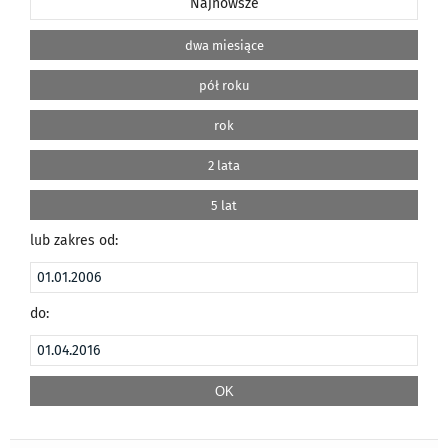
Najnowsze
dwa miesiące
pół roku
rok
2 lata
5 lat
lub zakres od:
do: