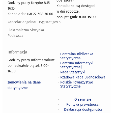
operatora)
Godziny pracy Urzędu: 8.15–
Konsultanci są dostępni
16.15
w dni robocze:
Kancelaria: +48 22 608 30 00
pon
–
pt : godz. 8.00
–
15.00
kancelariaogolnaGUS@stat.gov.pl
Elektroniczna Skrzynka
Podawcza
Informacja
Centralna Biblioteka
Statystyczna
Godziny pracy Informatorium:
Centrum Informatyki
poniedziałek-piątek 8.00
–
Statystycznej
16.00
Rada Statystyki
Rządowa Rada Ludnościowa
zamówienia na dane
Polskie Towarzystwo
Statystyczne
statystyczne
O serwisie
Polityka prywatności
Deklaracja dostępności