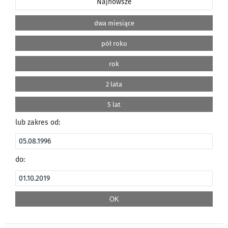
Najnowsze
dwa miesiące
pół roku
rok
2 lata
5 lat
lub zakres od:
do: