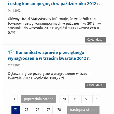
i usług konsumpcyjnych w październiku 2012 r.
14.11.2012
Główny Urząd Statystyczny informuje, że wskaźnik cen
towarów i usług konsumpcyjnych w październiku 2012 r. w
stosunku do września 2012 r. wyniósł 100,4 (wzrost cen o
0,4%).
Czytaj dalej
Komunikat w sprawie przeciętnego
wynagrodzenia w trzecim kwartale 2012 r.
12.11.2012
Ogłasza się, że przeciętne wynagrodzenie w trzecim
kwartale 2012 r. wyniosło 3510,22 zł.
Czytaj dalej
1
poprzednia strona
70
71
72
73
74
75
76
77
78
następna strona