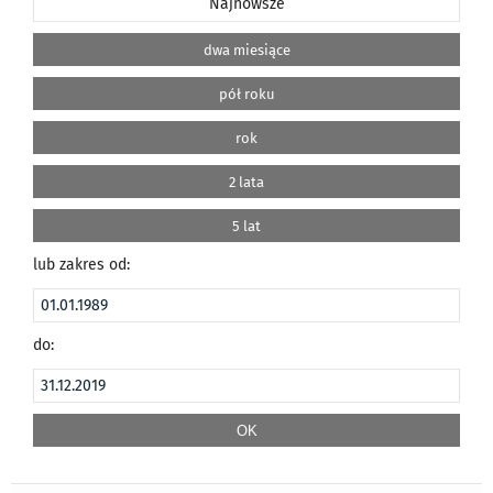
Najnowsze
dwa miesiące
pół roku
rok
2 lata
5 lat
lub zakres od:
do: