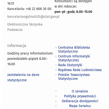
Konsultanci są dostępni
16.15
w dni robocze:
Kancelaria: +48 22 608 30 00
pon
–
pt : godz. 8.00
–
15.00
kancelariaogolnaGUS@stat.gov.pl
Elektroniczna Skrzynka
Podawcza
Informacja
Centralna Biblioteka
Statystyczna
Godziny pracy Informatorium:
Centrum Informatyki
poniedziałek-piątek 8.00
–
Statystycznej
16.00
Rada Statystyki
Rządowa Rada Ludnościowa
zamówienia na dane
Polskie Towarzystwo
Statystyczne
statystyczne
O serwisie
Polityka prywatności
Deklaracja dostępności
Mapa Serwisu