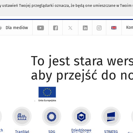
any ustawień Twojej przeglądarki oznacza, że będą one umieszczane w Twoi
Kon
Dla mediów
To jest stara wers
aby przejść do n
ch
Dziedzinowe
TranStat
SDG
STRATEG