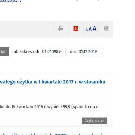
statystyczny
A
A
A
lub zakres od:
do:
 lat
łego użytku w I kwartale 2017 r. w stosunku
u do IV kwartału 2016 r. wyniósł 99,9 (spadek cen o
Czytaj dalej