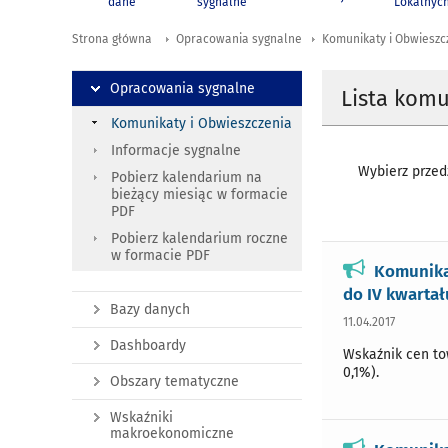
dane
sygnalne
Lokalnyc
Strona główna
Opracowania sygnalne
Komunikaty i Obwieszc
Opracowania sygnalne
Lista kom
Komunikaty i Obwieszczenia
Informacje sygnalne
Wybierz przedz
Pobierz kalendarium na
bieżący miesiąc w formacie
PDF
Pobierz kalendarium roczne
w formacie PDF
Komunika
do IV kwartał
Bazy danych
11.04.2017
Dashboardy
Wskaźnik cen tow
0,1%).
Obszary tematyczne
Wskaźniki
makroekonomiczne