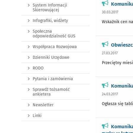
Komunikat
System Informacji
Skierowującej
30.03.2017
Infografiki, widżety
Wskaźnik cen nak
Społeczna
odpowiedzialność GUS
Obwieszc
Współpraca Rozwojowa
27.03.2017
Dzienniki Urzędowe
Przeciętny miesi
RODO
Pytania i zamówienia
Komunikat
Sprawdź tożsamość
ankietera
24.03.2017
Ogłasza się tabl
Newsletter
Linki
Komunika