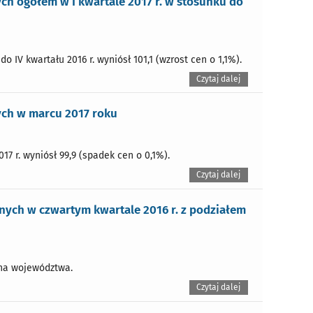
h ogółem w I kwartale 2017 r. w stosunku do
IV kwartału 2016 r. wyniósł 101,1 (wzrost cen o 1,1%).
Czytaj dalej
ch w marcu 2017 roku
7 r. wyniósł 99,9 (spadek cen o 0,1%).
Czytaj dalej
nych w czwartym kwartale 2016 r. z podziałem
 na województwa.
Czytaj dalej