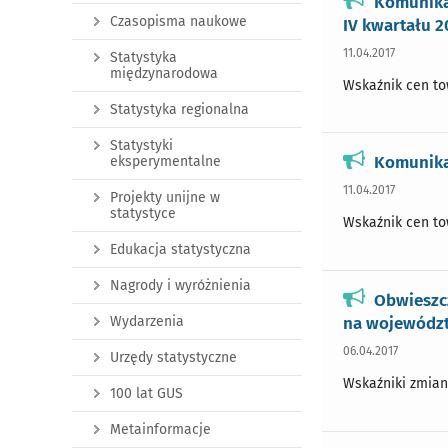
Komunikat
Czasopisma naukowe
IV kwartału 20
11.04.2017
Statystyka
międzynarodowa
Wskaźnik cen tow
Statystyka regionalna
Statystyki
Komunika
eksperymentalne
11.04.2017
Projekty unijne w
statystyce
Wskaźnik cen tow
Edukacja statystyczna
Nagrody i wyróżnienia
Obwieszcz
na wojewódz
Wydarzenia
06.04.2017
Urzędy statystyczne
Wskaźniki zmian
100 lat GUS
Metainformacje