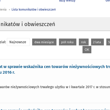
h
Bazy Wiedzy
Geo
zenia
Lista komunikatów i obwieszczeń
unikatów i obwieszczeń
iał:
Najnowsze
dwa miesiące
pół roku
rok
2 lata
5
t w sprawie wskaźnika cen towarów nieżywnościowych trwa
u 2016 r.
arów nieżywnościowych trwałego użytku w I kwartale 2017 r. w stosunk