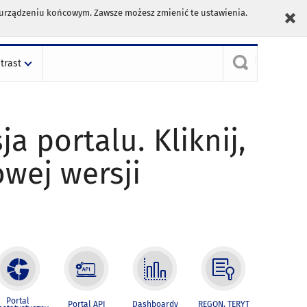
m urządzeniu końcowym. Zawsze możesz zmienić te ustawienia.
trast
ja portalu. Kliknij,
owej wersji
Portal
Portal API
Dashboardy
REGON, TERYT