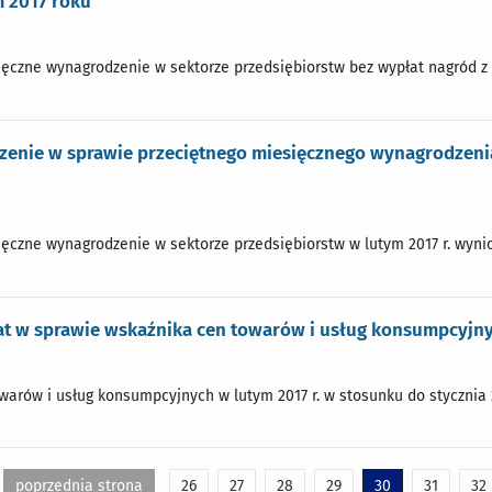
m 2017 roku
ęczne wynagrodzenie w sektorze przedsiębiorstw bez wypłat nagród z zy
zenie w sprawie przeciętnego miesięcznego wynagrodzenia
ęczne wynagrodzenie w sektorze przedsiębiorstw w lutym 2017 r. wynios
t w sprawie wskaźnika cen towarów i usług konsumpcyjny
arów i usług konsumpcyjnych w lutym 2017 r. w stosunku do stycznia 20
poprzednia strona
26
27
28
29
30
31
32