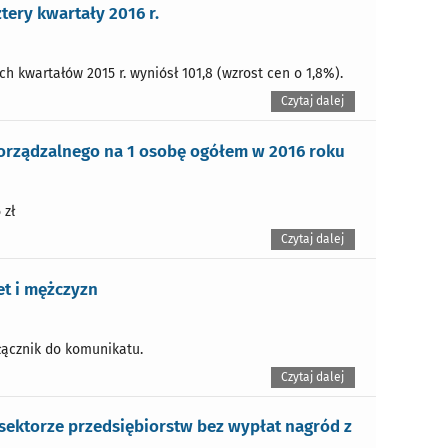
ery kwartały 2016 r.
h kwartałów 2015 r. wyniósł 101,8 (wzrost cen o 1,8%).
Czytaj dalej
orządzalnego na 1 osobę ogółem w 2016 roku
 zł
Czytaj dalej
et i mężczyzn
łącznik do komunikatu.
Czytaj dalej
ektorze przedsiębiorstw bez wypłat nagród z