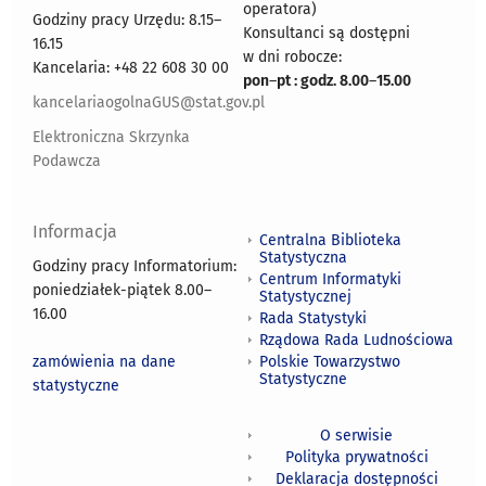
operatora)
Godziny pracy Urzędu: 8.15–
Konsultanci są dostępni
16.15
w dni robocze:
Kancelaria: +48 22 608 30 00
pon
–
pt : godz. 8.00
–
15.00
kancelariaogolnaGUS@stat.gov.pl
Elektroniczna Skrzynka
Podawcza
Informacja
Centralna Biblioteka
Statystyczna
Godziny pracy Informatorium:
Centrum Informatyki
poniedziałek-piątek 8.00
–
Statystycznej
16.00
Rada Statystyki
Rządowa Rada Ludnościowa
zamówienia na dane
Polskie Towarzystwo
Statystyczne
statystyczne
O serwisie
Polityka prywatności
Deklaracja dostępności