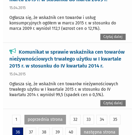
15.04.2015
Ogłasza się, że wskaźnik cen towarów i usług
konsumpcyjnych ogółem w marcu 2015 r. w stosunku do
marca 2009 r. wyniósł 112,1 (wzrost cen o 12,1%).
Czytaj dalej
Komunikat w sprawie wskaźnika cen towarów
nieżywnościowych trwałego użytku w I kwartale
2015 r. w stosunku do IV kwartału 2014 r.
15.04.2015
Ogłasza się, że wskaźnik cen towarów nieżywnościowych
trwałego użytku w I kwartale 2015 r. w stosunku do IV
kwartału 2014 r. wyniósł 99,5 (spadek cen o 0,5%).
Czytaj dalej
1
poprzednia strona
32
33
34
35
36
37
38
39
40
następna strona