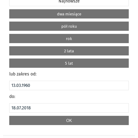
Najnowsze
dwa miesiące
pół roku
rok
2 lata
5 lat
lub zakres od:
do: