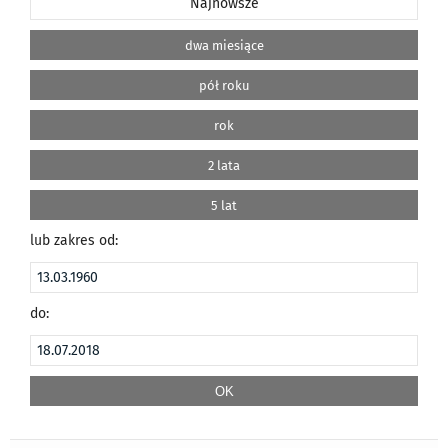
Najnowsze
dwa miesiące
pół roku
rok
2 lata
5 lat
lub zakres od:
do: