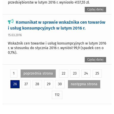
przedsiębiorstw w lutym 2016 r. wyniosło 4137,55 zł.
Czytaj dalej
Komunikat w sprawie wskaźnika cen towarów
i usług konsumpcyjnych w lutym 2016 r.
15.03.2016
Wskaźnik cen towarów i usług konsumpcyjnych w lutym 2016
r. w stosunku do stycznia 2016 r. wyniósł 99,9 (spadek cen o
0,1%).
Czytaj dalej
1
poprzednia strona
22
23
24
25
26
27
28
29
30
następna strona
112