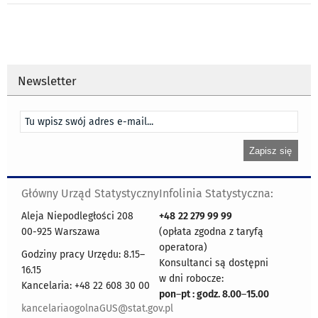
Newsletter
Główny Urząd Statystyczny
Infolinia Statystyczna:
Aleja Niepodległości 208
+48
22 279 99 99
00-925 Warszawa
(opłata zgodna z taryfą
operatora)
Godziny pracy Urzędu: 8.15–
Konsultanci są dostępni
16.15
w dni robocze:
Kancelaria: +48 22 608 30 00
pon
–
pt : godz. 8.00
–
15.00
kancelariaogolnaGUS@stat.gov.pl