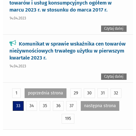
towarów i usług konsumpcyjnych ogółem w
marcu 2023 r. w stosunku do marca 2017 r.
14.04.2023
Czytaj dalej
Komunikat w sprawie wskaźnika cen towarów
nieżywnościowych trwałego użytku w pierwszym
kwartale 2023 r.
14.04.2023
Czytaj dalej
1
poprzednia strona
29
30
31
32
33
34
35
36
37
następna strona
195