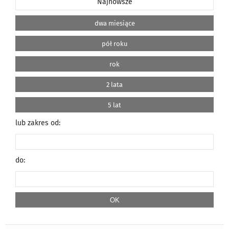
Najnowsze
dwa miesiące
pół roku
rok
2 lata
5 lat
lub zakres od:
do: