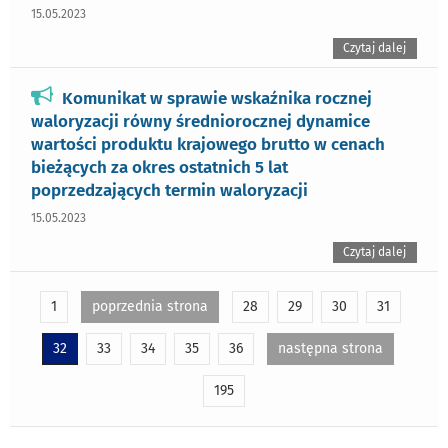
15.05.2023
Czytaj dalej
Komunikat w sprawie wskaźnika rocznej
waloryzacji równy średniorocznej dynamice
wartości produktu krajowego brutto w cenach
bieżących za okres ostatnich 5 lat
poprzedzających termin waloryzacji
15.05.2023
Czytaj dalej
1
poprzednia strona
28
29
30
31
32
33
34
35
36
następna strona
195