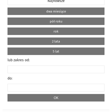
Najnowsze
dwa miesiące
pół roku
rok
2 lata
5 lat
lub zakres od:
do: