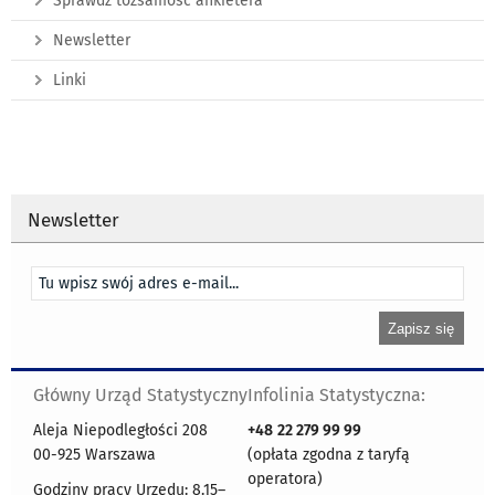
Sprawdź tożsamość ankietera
Newsletter
Linki
Newsletter
Główny Urząd Statystyczny
Infolinia Statystyczna:
Aleja Niepodległości 208
+48
22 279 99 99
00-925 Warszawa
(opłata zgodna z taryfą
operatora)
Godziny pracy Urzędu: 8.15–