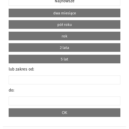
Najnowsze
dwa miesiące
pół roku
rok
2 lata
5 lat
lub zakres od:
do: