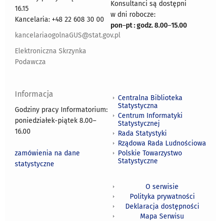
Konsultanci są dostępni
16.15
w dni robocze:
Kancelaria: +48 22 608 30 00
pon
–
pt : godz. 8.00
–
15.00
kancelariaogolnaGUS@stat.gov.pl
Elektroniczna Skrzynka
Podawcza
Informacja
Centralna Biblioteka
Statystyczna
Godziny pracy Informatorium:
Centrum Informatyki
poniedziałek-piątek 8.00
–
Statystycznej
16.00
Rada Statystyki
Rządowa Rada Ludnościowa
zamówienia na dane
Polskie Towarzystwo
Statystyczne
statystyczne
O serwisie
Polityka prywatności
Deklaracja dostępności
Mapa Serwisu