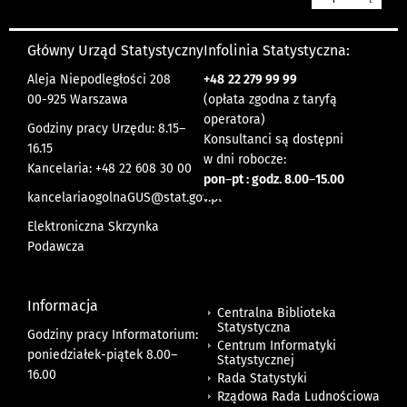
Główny Urząd Statystyczny
Infolinia Statystyczna:
Aleja Niepodległości 208
+48
22 279 99 99
00-925 Warszawa
(opłata zgodna z taryfą
operatora)
Godziny pracy Urzędu: 8.15–
Konsultanci są dostępni
16.15
w dni robocze:
Kancelaria: +48 22 608 30 00
pon
–
pt : godz. 8.00
–
15.00
kancelariaogolnaGUS@stat.gov.pl
Elektroniczna Skrzynka
Podawcza
Informacja
Centralna Biblioteka
Statystyczna
Godziny pracy Informatorium:
Centrum Informatyki
poniedziałek-piątek 8.00
–
Statystycznej
16.00
Rada Statystyki
Rządowa Rada Ludnościowa