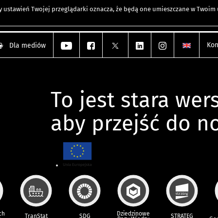
any ustawień Twojej przeglądarki oznacza, że będą one umieszczane w Twoi
Kon
Dla mediów
To jest stara wers
aby przejść do n
ch
Dziedzinowe
TranStat
SDG
STRATEG