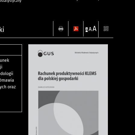
statystyczny
A
ki
A
A
hunek
ji
dologii
 Omawia
ych oraz