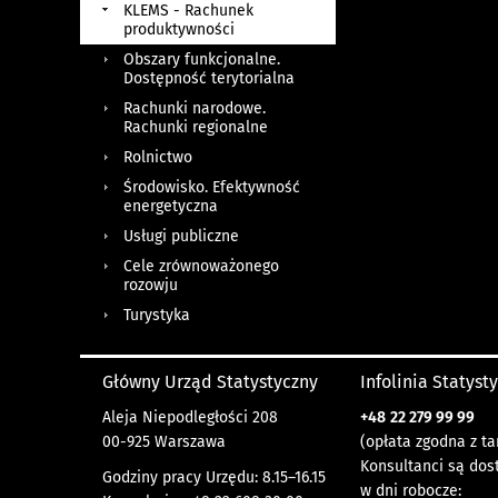
KLEMS - Rachunek
produktywności
Obszary funkcjonalne.
Dostępność terytorialna
Rachunki narodowe.
Rachunki regionalne
Rolnictwo
Środowisko. Efektywność
energetyczna
Usługi publiczne
Cele zrównoważonego
rozowju
Turystyka
Główny Urząd Statystyczny
Infolinia Statyst
Aleja Niepodległości 208
+48
22 279 99 99
00-925 Warszawa
(opłata zgodna z ta
Konsultanci są dos
Godziny pracy Urzędu: 8.15–16.15
w dni robocze: