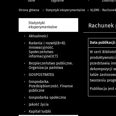
dane
sygnalne
Lokalnyc
Strona główna
Statystyki eksperymentalne
KLEMS - Rachunek
Statystyki
Rachunek 
eksperymentalne
Aktualności
Data publikacji:
Badania i rozwój(B+R).
Innowacyjność.
W serii Biblio
Społeczeństwo
informacyjne(ICT)
produktywności 
przedstawia in
Bezpieczeństwo publiczne.
Organizacja państwa
dekompozycji w
także zastosow
GOSPOSTRATEG
tworzeniu progn
Gospodarka.
Przedsiębiorczość. Finanse
Publikacja jest
publiczne
Gospodarka społeczna
Jakość życia
Kapitał ludzki