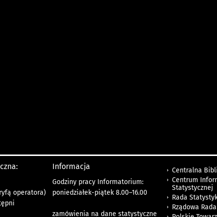
yczna:
Informacja
Centralna Bibl
Centrum Infor
Godziny pracy Informatorium:
Statystycznej
ryfą operatora)
poniedziałek-piątek 8.00
–
16.00
Rada Statystyk
tępni
Rządowa Rada
zamówienia na dane statystyczne
Polskie Towar