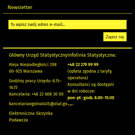
Newsletter
Główny Urząd Statystyczny
Infolinia Statystyczna:
Aleja Niepodległości 208
+48
22 279 99 99
00-925 Warszawa
(opłata zgodna z taryfą
operatora)
Godziny pracy Urzędu: 8.15–
Konsultanci są dostępni
16.15
w dni robocze:
Kancelaria: +48 22 608 30 00
pon
–
pt : godz. 8.00
–
15.00
kancelariaogolnaGUS@stat.gov.pl
Elektroniczna Skrzynka
Podawcza