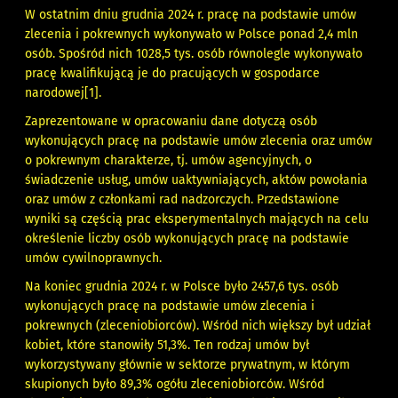
W ostatnim dniu grudnia 2024 r. pracę na podstawie umów
zlecenia i pokrewnych wykonywało w Polsce ponad 2,4 mln
osób. Spośród nich 1028,5 tys. osób równolegle wykonywało
pracę kwalifikującą je do pracujących w gospodarce
narodowej
[1]
.
Zaprezentowane w opracowaniu dane dotyczą osób
wykonujących pracę na podstawie umów zlecenia oraz umów
o pokrewnym charakterze, tj. umów agencyjnych, o
świadczenie usług, umów uaktywniających, aktów powołania
oraz umów z członkami rad nadzorczych. Przedstawione
wyniki są częścią prac eksperymentalnych mających na celu
określenie liczby osób wykonujących pracę na podstawie
umów cywilnoprawnych.
Na koniec grudnia 2024 r. w Polsce było 2457,6 tys. osób
wykonujących pracę na podstawie umów zlecenia i
pokrewnych (zleceniobiorców). Wśród nich większy był udział
kobiet, które stanowiły 51,3%. Ten rodzaj umów był
wykorzystywany głównie w sektorze prywatnym, w którym
skupionych było 89,3% ogółu zleceniobiorców. Wśród