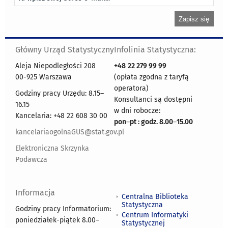
Główny Urząd Statystyczny
Infolinia Statystyczna:
Aleja Niepodległości 208
+48
22 279 99 99
00-925 Warszawa
(opłata zgodna z taryfą
operatora)
Godziny pracy Urzędu: 8.15–
Konsultanci są dostępni
16.15
w dni robocze:
Kancelaria: +48 22 608 30 00
pon
–
pt : godz. 8.00
–
15.00
kancelariaogolnaGUS@stat.gov.pl
Elektroniczna Skrzynka
Podawcza
Informacja
Centralna Biblioteka
Statystyczna
Godziny pracy Informatorium:
Centrum Informatyki
poniedziałek-piątek 8.00
–
Statystycznej