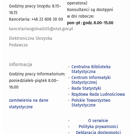
operatora)
Godziny pracy Urzędu: 8.15–
Konsultanci są dostępni
16.15
w dni robocze:
Kancelaria: +48 22 608 30 00
pon
–
pt : godz. 8.00
–
15.00
kancelariaogolnaGUS@stat.gov.pl
Elektroniczna Skrzynka
Podawcza
Informacja
Centralna Biblioteka
Statystyczna
Godziny pracy Informatorium:
Centrum Informatyki
poniedziałek-piątek 8.00
–
Statystycznej
16.00
Rada Statystyki
Rządowa Rada Ludnościowa
zamówienia na dane
Polskie Towarzystwo
Statystyczne
statystyczne
O serwisie
Polityka prywatności
Deklaracja dostępności