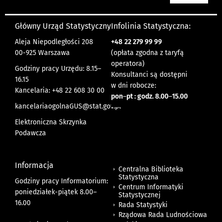
Główny Urząd Statystyczny
Infolinia Statystyczna:
Aleja Niepodległości 208
+48
22 279 99 99
00-925 Warszawa
(opłata zgodna z taryfą
operatora)
Godziny pracy Urzędu: 8.15–
Konsultanci są dostępni
16.15
w dni robocze:
Kancelaria: +48 22 608 30 00
pon
–
pt : godz. 8.00
–
15.00
kancelariaogolnaGUS@stat.gov.pl
Elektroniczna Skrzynka
Podawcza
Informacja
Centralna Biblioteka
Statystyczna
Godziny pracy Informatorium:
Centrum Informatyki
poniedziałek-piątek 8.00
–
Statystycznej
16.00
Rada Statystyki
Rządowa Rada Ludnościowa