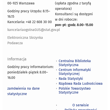
00-925 Warszawa
(opłata zgodna z taryfą
operatora)
Godziny pracy Urzędu: 8.15–
Konsultanci są dostępni
16.15
w dni robocze:
Kancelaria: +48 22 608 30 00
pon
–
pt : godz. 8.00
–
15.00
kancelariaogolnaGUS@stat.gov.pl
Elektroniczna Skrzynka
Podawcza
Informacja
Centralna Biblioteka
Statystyczna
Godziny pracy Informatorium:
Centrum Informatyki
poniedziałek-piątek 8.00
–
Statystycznej
16.00
Rada Statystyki
Rządowa Rada Ludnościowa
zamówienia na dane
Polskie Towarzystwo
Statystyczne
statystyczne
O serwisie