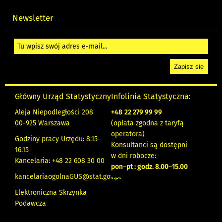
Newsletter
Główny Urząd Statystyczny
Infolinia Statystyczna:
Aleja Niepodległości 208
+48
22 279 99 99
00-925 Warszawa
(opłata zgodna z taryfą
operatora)
Godziny pracy Urzędu: 8.15–
Konsultanci są dostępni
16.15
w dni robocze:
Kancelaria: +48 22 608 30 00
pon
–
pt : godz. 8.00
–
15.00
kancelariaogolnaGUS@stat.gov.pl
Elektroniczna Skrzynka
Podawcza