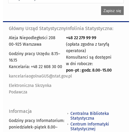
Główny Urząd Statystyczny
Infolinia Statystyczna:
Aleja Niepodległości 208
+48
22 279 99 99
00-925 Warszawa
(opłata zgodna z taryfą
operatora)
Godziny pracy Urzędu: 8.15–
Konsultanci są dostępni
16.15
w dni robocze:
Kancelaria: +48 22 608 30 00
pon
–
pt : godz. 8.00
–
15.00
kancelariaogolnaGUS@stat.gov.pl
Elektroniczna Skrzynka
Podawcza
Informacja
Centralna Biblioteka
Statystyczna
Godziny pracy Informatorium:
Centrum Informatyki
poniedziałek-piątek 8.00
–
Statystycznej