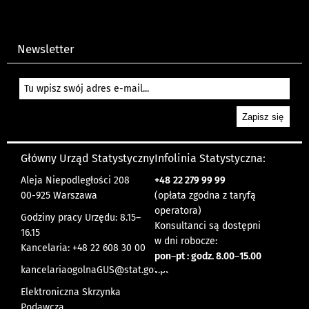
Newsletter
Główny Urząd Statystyczny
Infolinia Statystyczna:
Aleja Niepodległości 208
+48
22 279 99 99
00-925 Warszawa
(opłata zgodna z taryfą
operatora)
Godziny pracy Urzędu: 8.15–
Konsultanci są dostępni
16.15
w dni robocze:
Kancelaria: +48 22 608 30 00
pon
–
pt : godz. 8.00
–
15.00
kancelariaogolnaGUS@stat.gov.pl
Elektroniczna Skrzynka
Podawcza