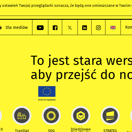
any ustawień Twojej przeglądarki oznacza, że będą one umieszczane w Twoi
Kon
Dla mediów
To jest stara wers
aby przejść do n
ch
Dziedzinowe
TranStat
SDG
STRATEG