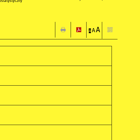
statystyczny
A
A
A