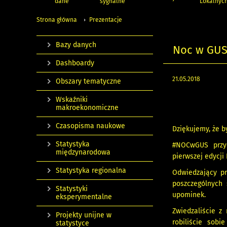
dane
sygnalne
Lokalnyc
Strona główna
Prezentacje
Bazy danych
Noc w GUS
Dashboardy
21.05.2018
Obszary tematyczne
Wskaźniki
makroekonomiczne
Czasopisma naukowe
Dziękujemy, że b
Statystyka
#NOCwGUS
przy
międzynarodowa
pierwszej edycj
Statystyka regionalna
Odwiedzający pr
poszczególnych 
Statystyki
upominek.
eksperymentalne
Zwiedzaliście z 
Projekty unijne w
robiliście sob
statystyce