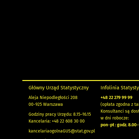
Główny Urząd Statystyczny
Infolinia Statyst
Aleja Niepodległości 208
+48
22 279 99 99
00-925 Warszawa
(opłata zgodna z ta
Konsultanci są dos
Godziny pracy Urzędu: 8.15–16.15
w dni robocze:
Kancelaria: +48 22 608 30 00
pon
–
pt : godz. 8.00
–
kancelariaogolnaGUS@stat.gov.pl