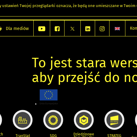
any ustawień Twojej przeglądarki oznacza, że będą one umieszczane w Twoi
Kon
Dla mediów
To jest stara wers
aby przejść do n
ch
Dziedzinowe
TranStat
SDG
STRATEG