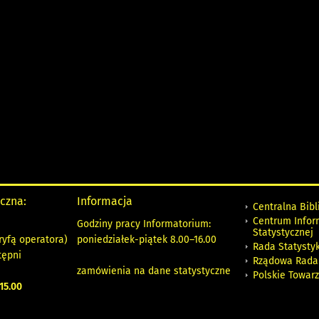
yczna:
Informacja
Centralna Bibl
Centrum Infor
Godziny pracy Informatorium:
Statystycznej
ryfą operatora)
poniedziałek-piątek 8.00
–
16.00
Rada Statystyk
tępni
Rządowa Rada
zamówienia na dane statystyczne
Polskie Towar
15.00