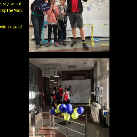
e się w sali
 #TapTheMap.
ki i nauki!