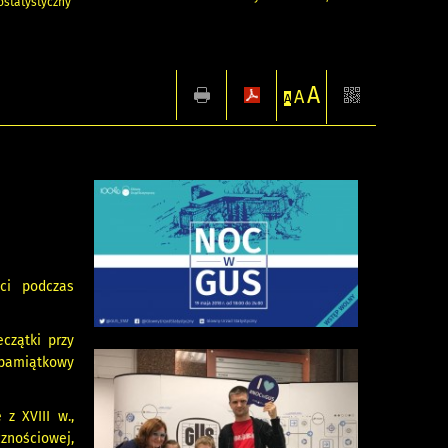
statystyczny
A
A
A
ci podczas
czątki przy
 pamiątkowy
 z XVIII w.,
znościowej,