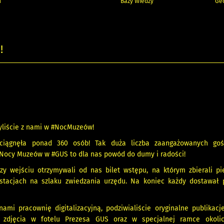
h
Bazy Wiedzy
Geo
!
yliście z nami w #NocMuzeów!
ciągnęła ponad 360 osób! Tak duża liczba zaangażowanych goś
i Nocy Muzeów w #GUS to dla nas powód do dumy i radości!
zy wejściu otrzymywali od nas bilet wstępu, na którym zbierali pie
stacjach na szlaku zwiedzania urzędu. Na koniec każdy dostawał
nami pracownię digitalizacyjną, podziwialiście oryginalne publikacje
ie zdjęcia w fotelu Prezesa GUS oraz w specjalnej ramce okolic