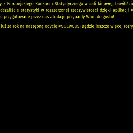
my z Europejskiego Konkursu Statystycznego w sali kinowej, bawiliści
dczaliście statystyki w rozszerzonej rzeczywistości dzięki aplikacji
że przygotowane przez nas atrakcje przypadły Wam do gustu!
uż za rok na następną edycję #NOCwGUS! Będzie jeszcze więcej rozryw