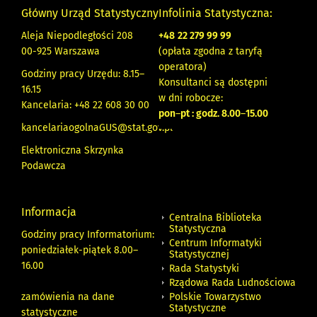
Główny Urząd Statystyczny
Infolinia Statystyczna:
Aleja Niepodległości 208
+48
22 279 99 99
00-925 Warszawa
(opłata zgodna z taryfą
operatora)
Godziny pracy Urzędu: 8.15–
Konsultanci są dostępni
16.15
w dni robocze:
Kancelaria: +48 22 608 30 00
pon
–
pt : godz. 8.00
–
15.00
kancelariaogolnaGUS@stat.gov.pl
Elektroniczna Skrzynka
Podawcza
Informacja
Centralna Biblioteka
Statystyczna
Godziny pracy Informatorium:
Centrum Informatyki
poniedziałek-piątek 8.00
–
Statystycznej
16.00
Rada Statystyki
Rządowa Rada Ludnościowa
zamówienia na dane
Polskie Towarzystwo
Statystyczne
statystyczne