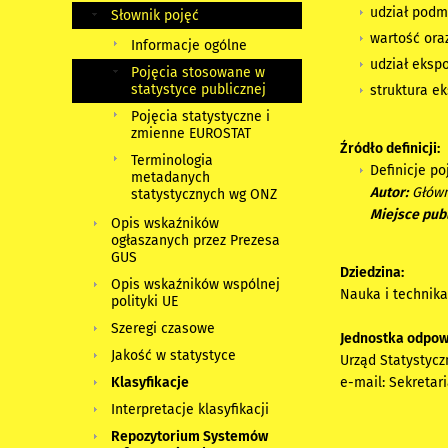
udział podm
Słownik pojęć
wartość ora
Informacje ogólne
udział eksp
Pojęcia stosowane w
statystyce publicznej
struktura e
Pojęcia statystyczne i
zmienne EUROSTAT
Źródło definicji:
Terminologia
Definicje po
metadanych
Autor:
Główn
statystycznych wg ONZ
Miejsce publ
Opis wskaźników
ogłaszanych przez Prezesa
GUS
Dziedzina:
Opis wskaźników wspólnej
Nauka i technik
polityki UE
Szeregi czasowe
Jednostka odpow
Jakość w statystyce
Urząd Statystycz
e-mail:
Sekretar
Klasyfikacje
Interpretacje klasyfikacji
Repozytorium Systemów