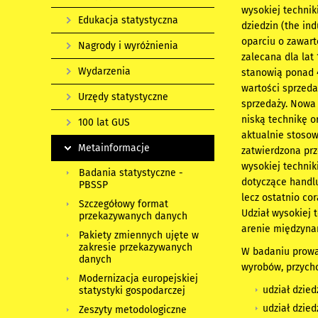
wysokiej technik
Edukacja statystyczna
dziedzin (the in
oparciu o zawart
Nagrody i wyróżnienia
zalecana dla lat
Wydarzenia
stanowią ponad 4
wartości sprzeda
Urzędy statystyczne
sprzedaży. Nowa 
niską technikę o
100 lat GUS
aktualnie stosow
Metainformacje
zatwierdzona prz
wysokiej technik
Badania statystyczne -
dotyczące handlu
PBSSP
lecz ostatnio co
Szczegółowy format
Udział wysokiej 
przekazywanych danych
arenie międzyna
Pakiety zmiennych ujęte w
zakresie przekazywanych
W badaniu prowa
danych
wyrobów, przych
Modernizacja europejskiej
udział dzie
statystyki gospodarczej
udział dzie
Zeszyty metodologiczne