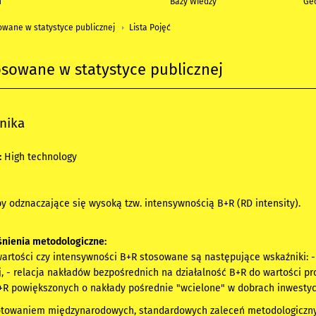
h
Bazy Wiedzy
Geo
owane w statystyce publicznej
Lista Pojęć
osowane w statystyce publicznej
nika
:
High technology
by odznaczające się wysoką tzw. intensywnością B+R (RD intensity).
nienia metodologiczne:
wartości czy intensywności B+R stosowane są następujące wskaźniki: 
, - relacja nakładów bezpośrednich na działalność B+R do wartości pr
+R powiększonych o nakłady pośrednie "wcielone" w dobrach inwestycy
otowaniem międzynarodowych, standardowych zaleceń metodologiczny