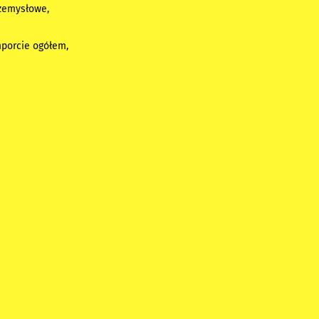
rzemysłowe,
mporcie ogółem,