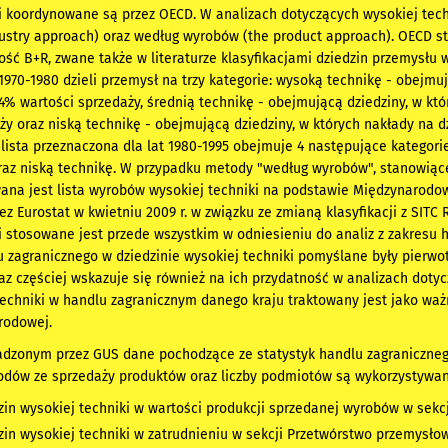
i koordynowane są przez OECD. W analizach dotyczących wysokiej tec
dustry approach) oraz według wyrobów (the product approach). OECD st
ość B+R, zwane także w literaturze klasyfikacjami dziedzin przemysłu w
 1970-1980 dzieli przemysł na trzy kategorie: wysoką technikę - obejmu
% wartości sprzedaży, średnią technikę - obejmującą dziedziny, w kt
ży oraz niską technikę - obejmującą dziedziny, w których nakłady na 
lista przeznaczona dla lat 1980-1995 obejmuje 4 następujące kategori
raz niską technikę. W przypadku metody "według wyrobów", stanowiące
ana jest lista wyrobów wysokiej techniki na podstawie Międzynarodow
ez Eurostat w kwietniu 2009 r. w związku ze zmianą klasyfikacji z SITC
i stosowane jest przede wszystkim w odniesieniu do analiz z zakresu 
 zagranicznego w dziedzinie wysokiej techniki pomyślane były pierwot
raz częściej wskazuje się również na ich przydatność w analizach dotyc
techniki w handlu zagranicznym danego kraju traktowany jest jako wa
rodowej.
dzonym przez GUS dane pochodzące ze statystyk handlu zagranicznego
odów ze sprzedaży produktów oraz liczby podmiotów są wykorzystywan
dzin wysokiej techniki w wartości produkcji sprzedanej wyrobów w sek
dzin wysokiej techniki w zatrudnieniu w sekcji Przetwórstwo przemysło