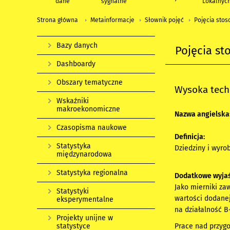
dane
sygnalne
Lokalnyc
Strona główna
Metainformacje
Słownik pojęć
Pojęcia stos
Bazy danych
Pojęcia st
Dashboardy
Obszary tematyczne
Wysoka tech
Wskaźniki
makroekonomiczne
Nazwa angielska
Czasopisma naukowe
Definicja:
Statystyka
Dziedziny i wyro
międzynarodowa
Statystyka regionalna
Dodatkowe wyjaś
Jako mierniki za
Statystyki
wartości dodanej
eksperymentalne
na działalność B
Projekty unijne w
Prace nad przyg
statystyce