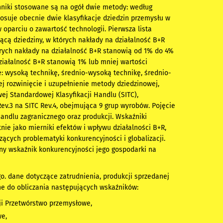
hniki stosowane są na ogół dwie metody: według
osuje obecnie dwie klasyfikacje dziedzin przemysłu w
 oparciu o zawartość technologii. Pierwsza lista
jącą dziedziny, w których nakłady na działalność B+R
órych nakłady na działalność B+R stanowią od 1% do 4%
działalność B+R stanowią 1% lub mniej wartości
e: wysoką technikę, średnio-wysoką technikę, średnio-
j rozwinięcie i uzupełnienie metody dziedzinowej,
ej Standardowej Klasyfikacji Handlu (SITC),
 Rev.3 na SITC Rev.4, obejmująca 9 grup wyrobów. Pojęcie
handlu zagranicznego oraz produkcji. Wskaźniki
nie jako mierniki efektów i wpływu działalności B+R,
zących problematyki konkurencyjności i globalizacji.
żny wskaźnik konkurencyjności jego gospodarki na
. dane dotyczące zatrudnienia, produkcji sprzedanej
e do obliczania następujących wskaźników:
cji Przetwórstwo przemysłowe,
we,