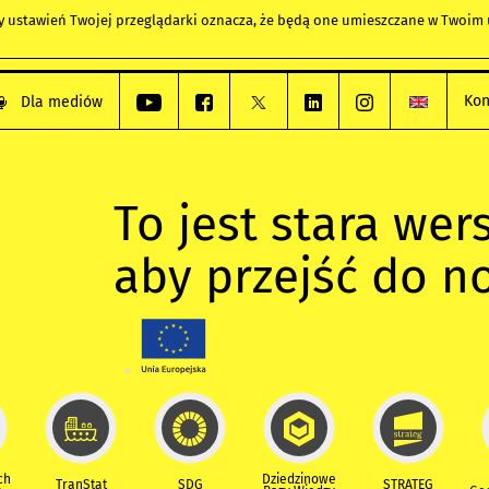
any ustawień Twojej przeglądarki oznacza, że będą one umieszczane w Twoi
Kon
Dla mediów
To jest stara wers
aby przejść do n
ch
Dziedzinowe
TranStat
SDG
STRATEG