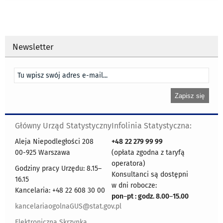
Newsletter
Główny Urząd Statystyczny
Infolinia Statystyczna:
Aleja Niepodległości 208
+48
22 279 99 99
00-925 Warszawa
(opłata zgodna z taryfą
operatora)
Godziny pracy Urzędu: 8.15–
Konsultanci są dostępni
16.15
w dni robocze:
Kancelaria: +48 22 608 30 00
pon
–
pt : godz. 8.00
–
15.00
kancelariaogolnaGUS@stat.gov.pl
Elektroniczna Skrzynka