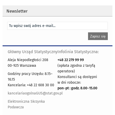
Newsletter
Główny Urząd Statystyczny
Infolinia Statystyczna:
Aleja Niepodległości 208
+48
22 279 99 99
00-925 Warszawa
(opłata zgodna z taryfą
operatora)
Godziny pracy Urzędu: 8.15–
Konsultanci są dostępni
16.15
w dni robocze:
Kancelaria: +48 22 608 30 00
pon
–
pt : godz. 8.00
–
15.00
kancelariaogolnaGUS@stat.gov.pl
Elektroniczna Skrzynka
Podawcza