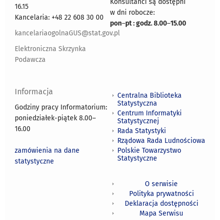
Konsultanci są dostępni
16.15
w dni robocze:
Kancelaria: +48 22 608 30 00
pon
–
pt : godz. 8.00
–
15.00
kancelariaogolnaGUS@stat.gov.pl
Elektroniczna Skrzynka
Podawcza
Informacja
Centralna Biblioteka
Statystyczna
Godziny pracy Informatorium:
Centrum Informatyki
poniedziałek-piątek 8.00
–
Statystycznej
16.00
Rada Statystyki
Rządowa Rada Ludnościowa
zamówienia na dane
Polskie Towarzystwo
Statystyczne
statystyczne
O serwisie
Polityka prywatności
Deklaracja dostępności
Mapa Serwisu