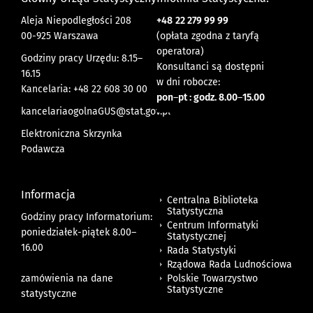
Aleja Niepodległości 208
+48
22 279 99 99
00-925 Warszawa
(opłata zgodna z taryfą
operatora)
Godziny pracy Urzędu: 8.15–
Konsultanci są dostępni
16.15
w dni robocze:
Kancelaria: +48 22 608 30 00
pon
–
pt : godz. 8.00
–
15.00
kancelariaogolnaGUS@stat.gov.pl
Elektroniczna Skrzynka
Podawcza
Informacja
Centralna Biblioteka
Statystyczna
Godziny pracy Informatorium:
Centrum Informatyki
poniedziałek-piątek 8.00
–
Statystycznej
16.00
Rada Statystyki
Rządowa Rada Ludnościowa
zamówienia na dane
Polskie Towarzystwo
Statystyczne
statystyczne