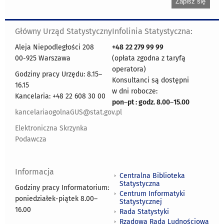
Główny Urząd Statystyczny
Infolinia Statystyczna:
Aleja Niepodległości 208
+48
22 279 99 99
00-925 Warszawa
(opłata zgodna z taryfą
operatora)
Godziny pracy Urzędu: 8.15–
Konsultanci są dostępni
16.15
w dni robocze:
Kancelaria: +48 22 608 30 00
pon
–
pt : godz. 8.00
–
15.00
kancelariaogolnaGUS@stat.gov.pl
Elektroniczna Skrzynka
Podawcza
Informacja
Centralna Biblioteka
Statystyczna
Godziny pracy Informatorium:
Centrum Informatyki
poniedziałek-piątek 8.00
–
Statystycznej
16.00
Rada Statystyki
Rządowa Rada Ludnościowa